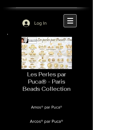
Log In
Les Perles par
Puca® - Paris
Beads Collection
Amos® par Puca®
Arcos® par Puca®