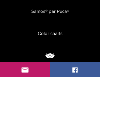
Samos® par Puca®
Color charts
For wholesale inquiries,
please
contact us
© Les perles par Puca®
PARIS
Get our latest news