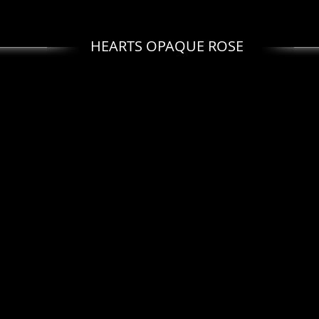
HEARTS OPAQUE ROSE
 Rose AB
Opaque Rose Bronze
Opaque Rose 
N°
N°
74020-
74020-
15496
84100
 Rose Splash