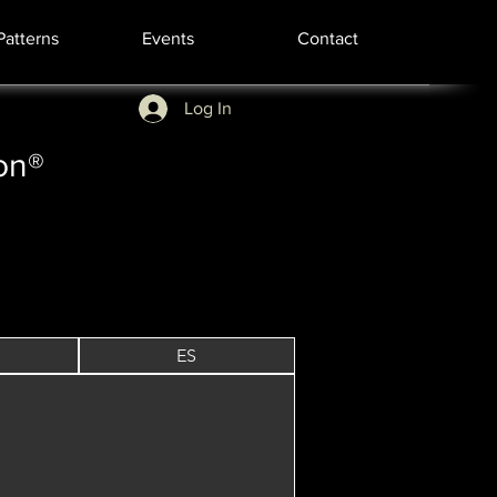
Patterns
Events
Contact
Log In
ion®
ES