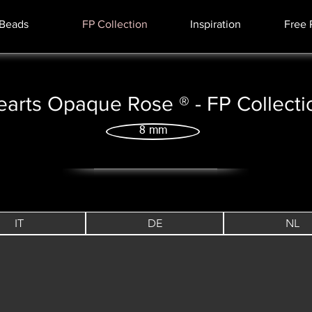
Beads
FP Collection
Inspiration
Free 
earts Opaque Rose ® - FP Collect
8 mm
IT
DE
NL