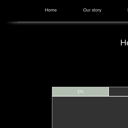
Home
Our story
H
EN