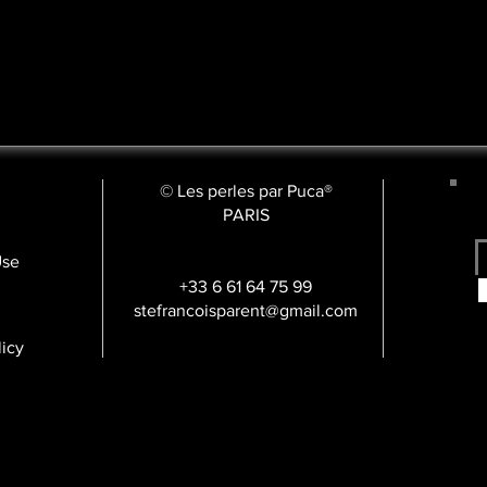
© Les perles par Puca®
PARIS
Use
+33 6 61 64 75 99
stefrancoisparent@gmail.com
licy